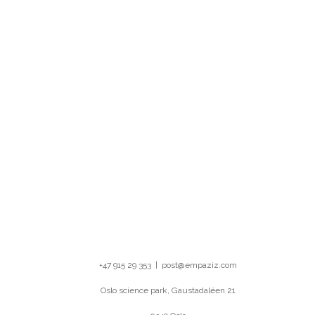
+47 915 29 353 | post@empaziz.com
Oslo science park, Gaustadaléen 21