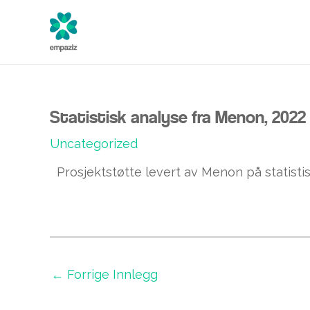
Hopp
Post
rett
navigation
til
innholdet
Statistisk analyse fra Menon, 2022
Uncategorized
Prosjektstøtte levert av Menon på statist
←
Forrige Innlegg